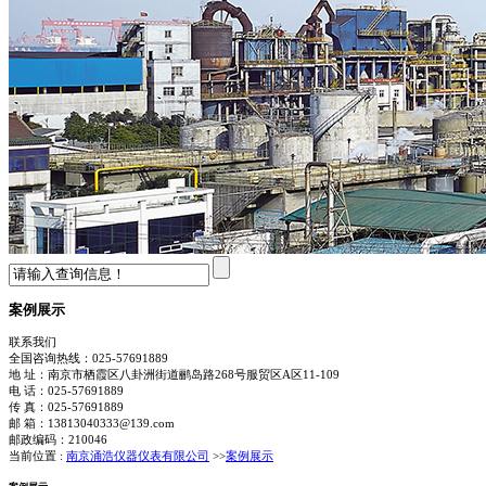
案例展示
联系我们
全国咨询热线：
025-57691889
地 址：南京市栖霞区八卦洲街道鹂岛路268号服贸区A区11-109
电 话：025-57691889
传 真：025-57691889
邮 箱：13813040333@139.com
邮政编码：210046
当前位置 :
南京涌浩仪器仪表有限公司
>>
案例展示