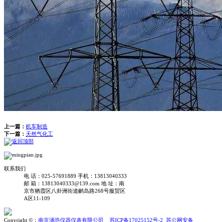
上一篇：
机车制造
下一篇：
天然气化工
联系我们
电 话：025-57691889
手机：13813040333
邮 箱：13813040333@139.com
地 址：南
京市栖霞区八卦洲街道鹂岛路268号服贸区
A区11-109
Copyright ©：
南京涌浩仪器仪表有限公司
苏ICP备17025152号-2
苏公网安备