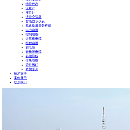
物位仪表
流量计
液位计
液位变送器
智能显示仪表
氧化锆氧量分析仪
电力电缆
控制电缆
计算机电缆
特种电缆
扁电缆
硅橡胶电缆
补偿导线
伴热电缆
管件阀门
桥架系列
技术支持
案例展示
联系我们