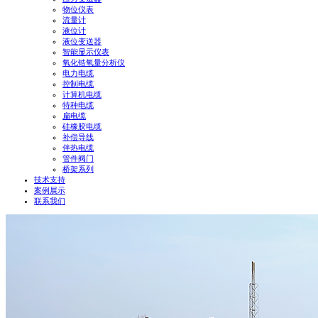
物位仪表
流量计
液位计
液位变送器
智能显示仪表
氧化锆氧量分析仪
电力电缆
控制电缆
计算机电缆
特种电缆
扁电缆
硅橡胶电缆
补偿导线
伴热电缆
管件阀门
桥架系列
技术支持
案例展示
联系我们