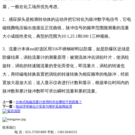
腐，一般在化工场所优先考虑。
2、感应探头是检测转动体的运动并把它转化为脉冲数字电信号，它电
磁线圈电压输出值接近正弦曲线，脉冲信号的频率范围随测量的流量
大小成线性变化，典型的范围为10:1,25:1和100:1三种规格。
3、流量计本体zui好选区用316不锈钢材料以防腐，如是防爆区还须是
防爆结果，涡轮流量计的测量原理：被测流体冲击涡轮叶片，使涡轮
旋转，涡轮的转速随流量的变化而变化，即流量大，涡轮的转速也
大，再经磁电转换装置把涡轮的转速转换为相应频率的电脉冲，经前
置放大器放大后，送入显示仪表进行计数和显示，根据单位时间内的
脉冲数和累计脉冲数即可求出瞬时流量和累积流量。
上一篇：
分体式电磁流量计使用时存在哪些干扰因素？
下一篇：
电动浮球液位计安装与维护及故障处理
联系我们
电 话：025-57691889
手机：13813040333