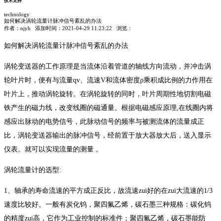
技术支持
technology
如何解决涡轮流量计脉冲信号紊乱的办法
作者：
njyh
添加时间：2021-04-29 11:23:22 浏览：
如何解决涡轮流量计脉冲信号紊乱的办法
涡轮变送器的工作原理是当流体沿着管道的轴线方向流动，并冲击涡
轮叶片时，便有与流量qv、流速V和流体密度ρ乘积成比例的力作用在
叶片上，推动涡轮旋转。在涡轮旋转的同时，叶片周期性地切割电磁
铁产生的磁力线，改变线圈的磁通量。根据电磁感应原理,在线圈内将
感应出脉动的电势信号，此脉动信号的频率与被测流体的流量成正
比，涡轮变送器输出的脉冲信号，经前置于放大器放大后，送入显示
仪表。就可以实现流量的测量 。
涡轮流量计的选型:
1、轴承的寿命流速的平方成正反比，故流速zui好的在zui大流速的1/3
速度比较好。一般有炭化钨，聚四氟乙烯，碳石墨三种规格：碳化钨
的精度zui高，它作为工业控制的标准件；聚四氟乙烯，碳石墨能防