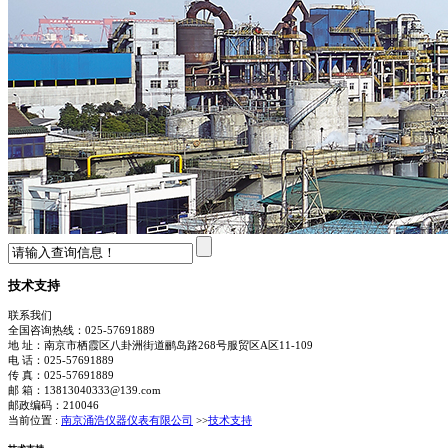
技术支持
联系我们
全国咨询热线：
025-57691889
地 址：南京市栖霞区八卦洲街道鹂岛路268号服贸区A区11-109
电 话：025-57691889
传 真：025-57691889
邮 箱：13813040333@139.com
邮政编码：210046
当前位置 :
南京涌浩仪器仪表有限公司
>>
技术支持